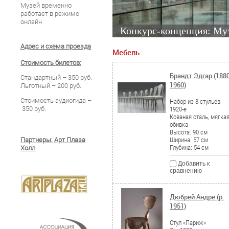
Музей временно
работает в режиме
онлайн
Конкурс-концепция: Муз
Адрес и схема проезда
Мебель
Стоимость билетов:
Брандт Эдгар (1880
Стандартный – 350 руб.
1960)
Льготный – 200 руб.
Стоимость аудиогида –
Набор из 8 стульев
350 руб.
1920-е
Кованая сталь, мягка
обивка
Высота: 90 см
Партнеры:
Арт Плаза
Ширина: 57 см
Глубина: 54 см
Холл
Добавить к
сравнению
Дюбрёй Андре (р.
1951)
Стул «Париж»