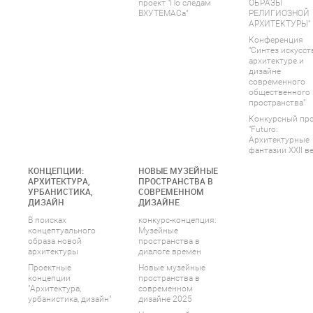
проект "По следам
ОБРАЗЫ
ВХУТЕМАСа"
РЕЛИГИОЗНОЙ
АРХИТЕКТУРЫ"
Конференция
"Синтез искусст
архитектуре и
дизайне
современного
общественного
пространства"
Конкурсный пр
"Futuro:
Архитектурные
фантазии XXII ве
КОНЦЕПЦИИ:
НОВЫЕ МУЗЕЙНЫЕ
АРХИТЕКТУРА,
ПРОСТРАНСТВА В
УРБАНИСТИКА,
СОВРЕМЕННОМ
ДИЗАЙН
ДИЗАЙНЕ
В поисках
конкурс-концепция:
концептуального
Музейные
образа новой
пространства в
архитектуры
диалоге времен
Проектные
Новые музейные
концепции
пространства в
"Архитектура,
современном
урбанистика, дизайн"
дизайне 2025