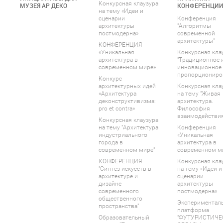
Конкурсная клаузура
МУЗЕЯ АР ДЕКО
КОНФЕРЕНЦИ
на тему «Идеи и
сценарии
Конференция
архитектуры
"Алгоритмы
постмодерна»
современной
архитектуры"
КОНФЕРЕНЦИЯ
«Уникальная
Конкурсная кла
архитектура в
"Традиционное 
современном мире»
инновационное
пропорциониро
Конкурс
архитектурных идей
Конкурсная кла
«Архитектура
на тему "Живая
деконструктивизма:
архитектура.
pro et contra»
Философия
взаимодействия
Конкурсная клаузура
на тему "Архитектура
Конференция
индустриального
«Уникальная
города в
архитектура в
современном мире"
современном м
КОНФЕРЕНЦИЯ
Конкурсная кла
"Синтез искусств в
на тему «Идеи и
архитектуре и
сценарии
дизайне
архитектуры
современного
постмодерна»
общественного
Экспериментал
пространства"
платформа
Образовательный
"ФУТУРИСТИЧЕ