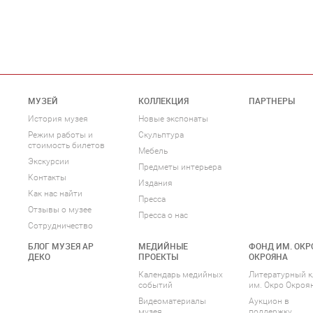
МУЗЕЙ
КОЛЛЕКЦИЯ
ПАРТНЕРЫ
История музея
Новые экспонаты
Режим работы и
Скульптура
стоимость билетов
Мебель
Экскурсии
Предметы интерьера
Контакты
Издания
Как нас найти
Пресса
Отзывы о музее
Пресса о нас
Сотрудничество
БЛОГ МУЗЕЯ АР
МЕДИЙНЫЕ
ФОНД ИМ. ОКР
ДЕКО
ПРОЕКТЫ
ОКРОЯНА
Календарь медийных
Литературный к
событий
им. Окро Окроя
Видеоматериалы
Аукцион в
музея
поддержку