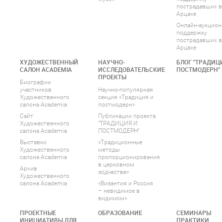
пострадавших в
Арцахе
Онлайн-аукцион
поддержку
пострадавших в
Арцахе
ХУДОЖЕСТВЕННЫЙ
НАУЧНО-
БЛОГ "ТРАДИЦ
САЛОН ACADEMIA
ИССЛЕДОВАТЕЛЬСКИЕ
ПОСТМОДЕРН"
ПРОЕКТЫ
Биографии
участников
Научно-популярная
Художественного
секция «Традиция и
салона Academia
постмодерн»
Сайт
Публикации проекта
Художественного
"ТРАДИЦИЯ И
салона Academia
ПОСТМОДЕРН"
Выставки
«Традиционные
Художественного
методы
салона Academia
пропорционирования
в церковном
Архив
зодчестве»
Художественного
салона Academia
«Византия и Россия
– невидимое в
видимом»
ПРОЕКТНЫЕ
ОБРАЗОВАНИЕ
СЕМИНАРЫ
ИНИЦИАТИВЫ ДЛЯ
ПРАКТИКИ