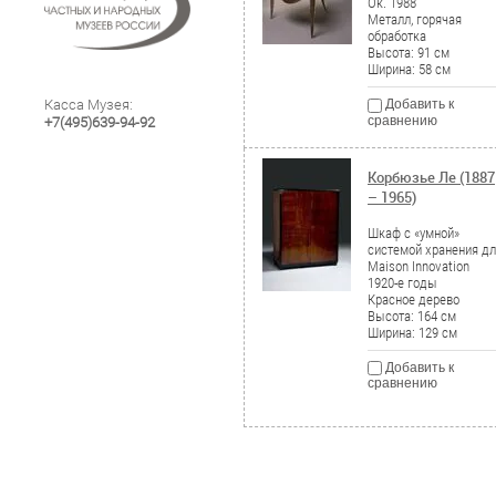
Ок. 1988
Металл, горячая
обработка
Высота: 91 см
Ширина: 58 см
Касса Музея:
Добавить к
сравнению
+7(495)639-94-92
Корбюзье Ле (1887
– 1965)
Шкаф с «умной»
системой хранения д
Maison Innovation
1920-е годы
Красное дерево
Высота: 164 см
Ширина: 129 см
Добавить к
сравнению