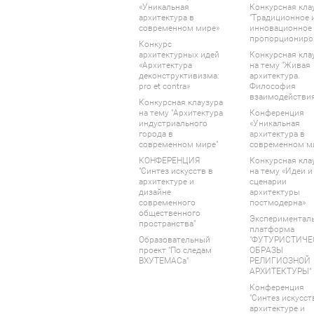
«Уникальная
Конкурсная кла
архитектура в
"Традиционное 
современном мире»
инновационное
пропорциониро
Конкурс
архитектурных идей
Конкурсная кла
«Архитектура
на тему "Живая
деконструктивизма:
архитектура.
pro et contra»
Философия
взаимодействия
Конкурсная клаузура
на тему "Архитектура
Конференция
индустриального
«Уникальная
города в
архитектура в
современном мире"
современном м
КОНФЕРЕНЦИЯ
Конкурсная кла
"Синтез искусств в
на тему «Идеи и
архитектуре и
сценарии
дизайне
архитектуры
современного
постмодерна»
общественного
Экспериментал
пространства"
платформа
Образовательный
"ФУТУРИСТИЧЕ
проект "По следам
ОБРАЗЫ
ВХУТЕМАСа"
РЕЛИГИОЗНОЙ
АРХИТЕКТУРЫ"
Конференция
"Синтез искусст
архитектуре и