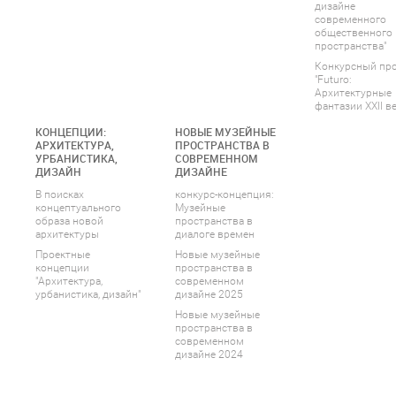
дизайне
современного
общественного
пространства"
Конкурсный пр
"Futuro:
Архитектурные
фантазии XXII ве
КОНЦЕПЦИИ:
НОВЫЕ МУЗЕЙНЫЕ
АРХИТЕКТУРА,
ПРОСТРАНСТВА В
УРБАНИСТИКА,
СОВРЕМЕННОМ
ДИЗАЙН
ДИЗАЙНЕ
В поисках
конкурс-концепция:
концептуального
Музейные
образа новой
пространства в
архитектуры
диалоге времен
Проектные
Новые музейные
концепции
пространства в
"Архитектура,
современном
урбанистика, дизайн"
дизайне 2025
Новые музейные
пространства в
современном
дизайне 2024