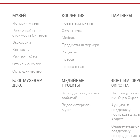
МУЗЕЙ
КОЛЛЕКЦИЯ
ПАРТНЕРЫ
История музея
Новые экспонаты
Режим работы и
Скульптура
стоимость билетов
Мебель
Экскурсии
Предметы интерьера
Контакты
Издания
Как нас найти
Пресса
Отзывы о музее
Пресса о нас
Сотрудничество
БЛОГ МУЗЕЯ АР
МЕДИЙНЫЕ
ФОНД ИМ. ОКР
ДЕКО
ПРОЕКТЫ
ОКРОЯНА
Календарь медийных
Литературный к
событий
им. Окро Окроя
Видеоматериалы
Аукцион в
музея
поддержку
пострадавших в
Арцахе
Онлайн-аукцион
поддержку
пострадавших в