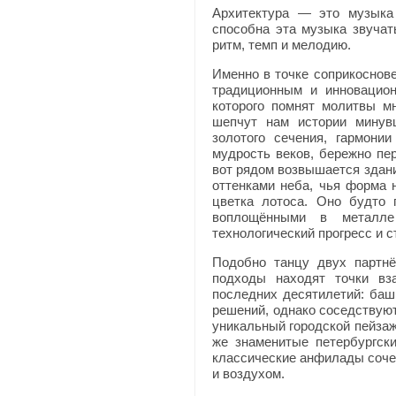
Архитектура — это музыка 
способна эта музыка звучат
ритм, темп и мелодию.
Именно в точке соприкоснове
традиционным и инновацион
которого помнят молитвы м
шепчут нам истории минув
золотого сечения, гармони
мудрость веков, бережно пе
вот рядом возвышается здан
оттенками неба, чья форма
цветка лотоса. Оно будто 
воплощёнными в металле
технологический прогресс и 
Подобно танцу двух партнё
подходы находят точки вза
последних десятилетий: ба
решений, однако соседствуют
уникальный городской пейзаж
же знаменитые петербургск
классические анфилады соче
и воздухом.