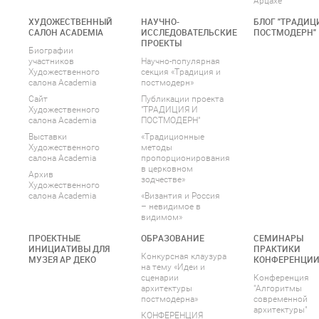
Арцахе
ХУДОЖЕСТВЕННЫЙ
НАУЧНО-
БЛОГ "ТРАДИЦ
САЛОН ACADEMIA
ИССЛЕДОВАТЕЛЬСКИЕ
ПОСТМОДЕРН"
ПРОЕКТЫ
Биографии
участников
Научно-популярная
Художественного
секция «Традиция и
салона Academia
постмодерн»
Сайт
Публикации проекта
Художественного
"ТРАДИЦИЯ И
салона Academia
ПОСТМОДЕРН"
Выставки
«Традиционные
Художественного
методы
салона Academia
пропорционирования
в церковном
Архив
зодчестве»
Художественного
салона Academia
«Византия и Россия
– невидимое в
видимом»
ПРОЕКТНЫЕ
ОБРАЗОВАНИЕ
СЕМИНАРЫ
ИНИЦИАТИВЫ ДЛЯ
ПРАКТИКИ
Конкурсная клаузура
МУЗЕЯ АР ДЕКО
КОНФЕРЕНЦИ
на тему «Идеи и
сценарии
Конференция
архитектуры
"Алгоритмы
постмодерна»
современной
архитектуры"
КОНФЕРЕНЦИЯ