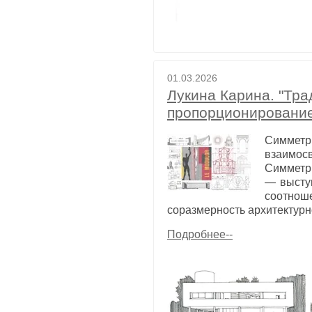
01.03.2026
Лукина Карина. "Тр
пропорционировани
Симметр
взаимос
Симметри
— выступ
соотноше
соразмерность архитектур
Подробнее--