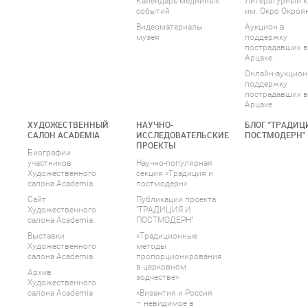
Календарь медийных
Литературный к
событий
им. Окро Окроя
Видеоматериалы
Аукцион в
музея
поддержку
пострадавших в
Арцахе
Онлайн-аукцион
поддержку
пострадавших в
Арцахе
ХУДОЖЕСТВЕННЫЙ
НАУЧНО-
БЛОГ "ТРАДИЦ
САЛОН ACADEMIA
ИССЛЕДОВАТЕЛЬСКИЕ
ПОСТМОДЕРН"
ПРОЕКТЫ
Биографии
участников
Научно-популярная
Художественного
секция «Традиция и
салона Academia
постмодерн»
Сайт
Публикации проекта
Художественного
"ТРАДИЦИЯ И
салона Academia
ПОСТМОДЕРН"
Выставки
«Традиционные
Художественного
методы
салона Academia
пропорционирования
в церковном
Архив
зодчестве»
Художественного
салона Academia
«Византия и Россия
– невидимое в