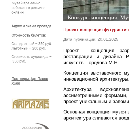
Музей временно
работает в режиме
онлайн
Конкурс-концепция: Муз
Адрес и схема проезда
Проект-концепция футуристич
Стоимость билетов:
Дата публикации: 20.01.2025
Стандартный – 350 руб.
Льготный – 200 руб.
Проект - концепция ра
реставрации и дизайна Р
Стоимость аудиогида –
350 руб.
искусств. Городова М.Н.
Концепция
выставочного му
инновационной архитектуры
Партнеры:
Арт Плаза
Холл
Архитектура вдохновл
ассиметричными формами, 
проект уникальным и запом
Основная концепция музея з
архитектура сливаются воед