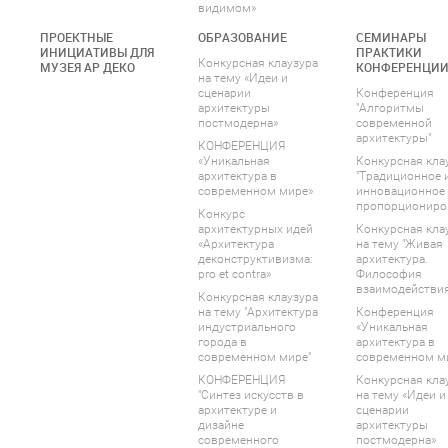
видимом»
ПРОЕКТНЫЕ
ОБРАЗОВАНИЕ
СЕМИНАРЫ
ИНИЦИАТИВЫ ДЛЯ
ПРАКТИКИ
Конкурсная клаузура
МУЗЕЯ АР ДЕКО
КОНФЕРЕНЦИ
на тему «Идеи и
сценарии
Конференция
архитектуры
"Алгоритмы
постмодерна»
современной
архитектуры"
КОНФЕРЕНЦИЯ
«Уникальная
Конкурсная кла
архитектура в
"Традиционное 
современном мире»
инновационное
пропорциониро
Конкурс
архитектурных идей
Конкурсная кла
«Архитектура
на тему "Живая
деконструктивизма:
архитектура.
pro et contra»
Философия
взаимодействия
Конкурсная клаузура
на тему "Архитектура
Конференция
индустриального
«Уникальная
города в
архитектура в
современном мире"
современном м
КОНФЕРЕНЦИЯ
Конкурсная кла
"Синтез искусств в
на тему «Идеи и
архитектуре и
сценарии
дизайне
архитектуры
современного
постмодерна»