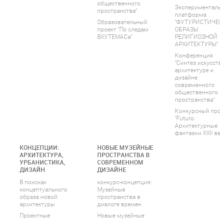
общественного
Экспериментал
пространства"
платформа
Образовательный
"ФУТУРИСТИЧЕ
проект "По следам
ОБРАЗЫ
ВХУТЕМАСа"
РЕЛИГИОЗНОЙ
АРХИТЕКТУРЫ"
Конференция
"Синтез искусст
архитектуре и
дизайне
современного
общественного
пространства"
Конкурсный пр
"Futuro:
Архитектурные
фантазии XXII ве
КОНЦЕПЦИИ:
НОВЫЕ МУЗЕЙНЫЕ
АРХИТЕКТУРА,
ПРОСТРАНСТВА В
УРБАНИСТИКА,
СОВРЕМЕННОМ
ДИЗАЙН
ДИЗАЙНЕ
В поисках
конкурс-концепция:
концептуального
Музейные
образа новой
пространства в
архитектуры
диалоге времен
Проектные
Новые музейные