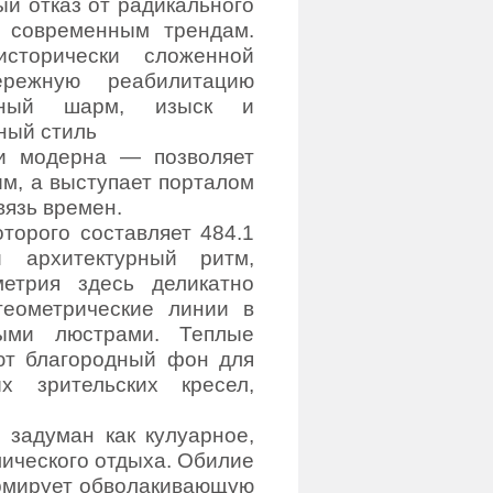
й отказ от радикального
 современным трендам.
сторически сложенной
режную реабилитацию
анный шарм, изыск и
ный стиль
ми модерна — позволяет
ым, а выступает порталом
вязь времен.
торого составляет 484.1
й архитектурный ритм,
метрия здесь деликатно
геометрические линии в
ыми люстрами. Теплые
ают благородный фон для
х зрительских кресел,
 задуман как кулуарное,
мического отдыха. Обилие
ормирует обволакивающую