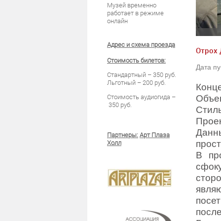
Музей временно
работает в режиме
онлайн
Кон
ирование"
Адрес и схема проезда
Отрох 
Стоимость билетов:
Дата пу
Стандартный – 350 руб.
Льготный – 200 руб.
Конце
Объек
Стоимость аудиогида –
350 руб.
Стиль
Проек
Данн
Партнеры:
Арт Плаза
прост
Холл
В пр
сфок
стор
являю
посе
после