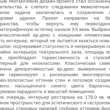
ым лейтмотивом дизайн-проекта стал осознанны
ательства и слепого следования мимолетным
вная задача заключалась в сохранении и
ировки здания. Проект направлен на бе
транства, чтобы вернуть ему первозд
атографичную эстетику начала XX века. Выбран
оклассический ар-деко с изящными элемента
ть интерьер, который не пытается казаться нов
шлое, подчеркивая статусность и непрерывную с
айне интерьера театрального зала, площадь ко
м, преобладает торжественность и строги
ктерный для неоклассики. Классическая сим
лнена декоративностью ар-деко: выверенные 
лке гармонируют с роскошными многоярусн
ово-золотистые оттенки стен и потолков созд
окого, насыщенного синего цвета бархатны
еркивая парадность и масштаб помещения.
ю очередь, интерьер ресторана на 179.0 кв. м
ное пространство для эстетического и гастроно
вянных стеновых панелей глубоких оттенков ф