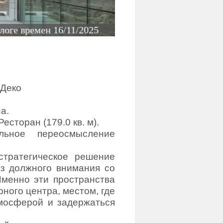
Конкурсная клауз
взаимодействия"
1
времен 16/11/2025
 Деко
а.
есторан (179.0 кв. м).
льное переосмысление
тратегическое решение
ез должного внимания со
Именно эти пространства
ного центра, местом, где
тмосферой и задержаться