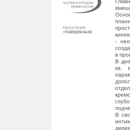
Главн
вмеш
Осно
план
прос
Касса Музея:
+7(495)639-94-92
кинем
- не
созда
в про
В диз
кв. 
хара
допо
отде
крем
глуб
подч
В сво
интим
дере