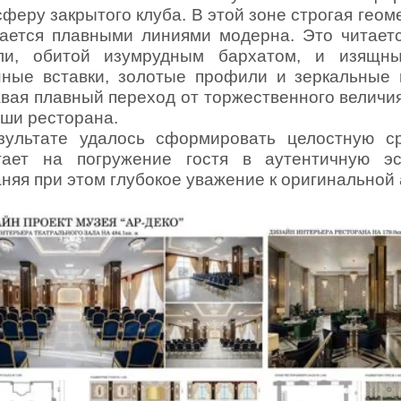
феру закрытого клуба. В этой зоне строгая геом
чается плавными линиями модерна. Это читает
ли, обитой изумрудным бархатом, и изящны
нные вставки, золотые профили и зеркальные 
вая плавный переход от торжественного величи
ши ресторана.
зультате удалось сформировать целостную ср
тает на погружение гостя в аутентичную эс
няя при этом глубокое уважение к оригинальной 