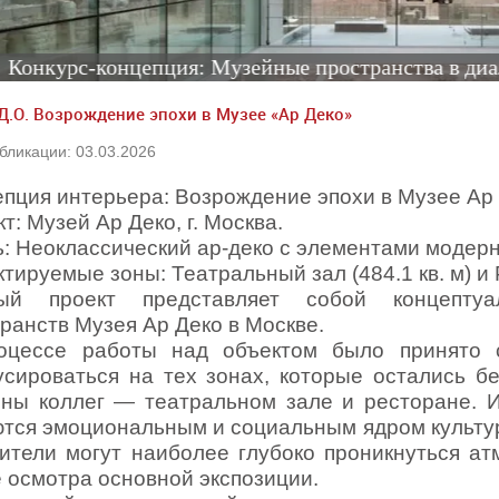
курс-концепция: Музейные пространства в диалоге 
Д.О. Возрождение эпохи в Музее «Ар Деко»
бликации: 03.03.2026
пция интерьера: Возрождение эпохи в Музее Ар
т: Музей Ар Деко, г. Москва.
: Неоклассический ар-деко с элементами модерн
тируемые зоны: Театральный зал (484.1 кв. м) и Р
ый проект представляет собой концептуа
ранств Музея Ар Деко в Москве.
оцессе работы над объектом было принято с
усироваться на тех зонах, которые остались б
оны коллег — театральном зале и ресторане. 
тся эмоциональным и социальным ядром культур
тители могут наиболее глубоко проникнуться а
 осмотра основной экспозиции.