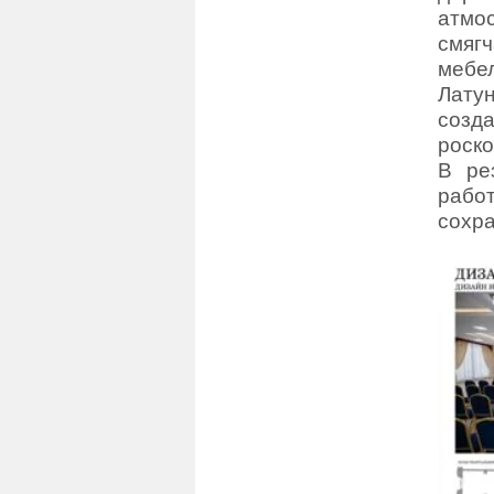
атмос
смяг
мебе
Лату
созда
роско
В ре
рабо
сохра