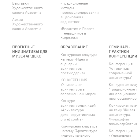
Выставки
«Традиционные
Художественного
методы
салона Academia
пропорционирования
в церковном
Архив
зодчестве»
Художественного
салона Academia
«Византия и Россия
– невидимое в
видимом»
ПРОЕКТНЫЕ
ОБРАЗОВАНИЕ
СЕМИНАРЫ
ИНИЦИАТИВЫ ДЛЯ
ПРАКТИКИ
Конкурсная клаузура
МУЗЕЯ АР ДЕКО
КОНФЕРЕНЦИ
на тему «Идеи и
сценарии
Конференция
архитектуры
"Алгоритмы
постмодерна»
современной
архитектуры"
КОНФЕРЕНЦИЯ
«Уникальная
Конкурсная кла
архитектура в
"Традиционное 
современном мире»
инновационное
пропорциониро
Конкурс
архитектурных идей
Конкурсная кла
«Архитектура
на тему "Живая
деконструктивизма:
архитектура.
pro et contra»
Философия
взаимодействия
Конкурсная клаузура
на тему "Архитектура
Конференция
индустриального
«Уникальная