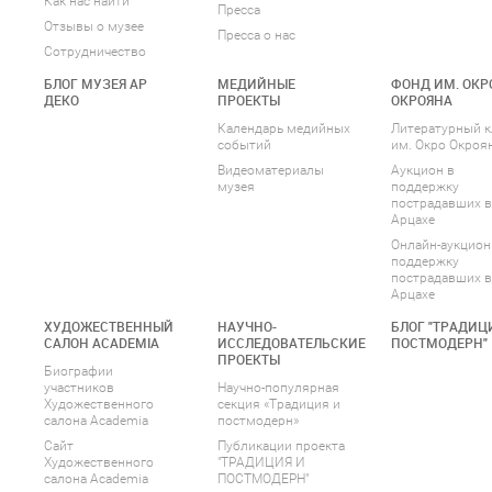
Как нас найти
Пресса
Отзывы о музее
Пресса о нас
Сотрудничество
БЛОГ МУЗЕЯ АР
МЕДИЙНЫЕ
ФОНД ИМ. ОКР
ДЕКО
ПРОЕКТЫ
ОКРОЯНА
Календарь медийных
Литературный к
событий
им. Окро Окроя
Видеоматериалы
Аукцион в
музея
поддержку
пострадавших в
Арцахе
Онлайн-аукцион
поддержку
пострадавших в
Арцахе
ХУДОЖЕСТВЕННЫЙ
НАУЧНО-
БЛОГ "ТРАДИЦ
САЛОН ACADEMIA
ИССЛЕДОВАТЕЛЬСКИЕ
ПОСТМОДЕРН"
ПРОЕКТЫ
Биографии
участников
Научно-популярная
Художественного
секция «Традиция и
салона Academia
постмодерн»
Сайт
Публикации проекта
Художественного
"ТРАДИЦИЯ И
салона Academia
ПОСТМОДЕРН"