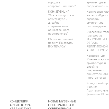
города в
архитектура в
современном мире"
современном м
КОНФЕРЕНЦИЯ
Конкурсная кла
"Синтез искусств в
на тему «Идеи и
архитектуре и
сценарии
дизайне
архитектуры
современного
постмодерна»
общественного
Экспериментал
пространства"
платформа
Образовательный
"ФУТУРИСТИЧЕ
проект "По следам
ОБРАЗЫ
ВХУТЕМАСа"
РЕЛИГИОЗНОЙ
АРХИТЕКТУРЫ"
Конференция
"Синтез искусст
архитектуре и
дизайне
современного
общественного
пространства"
Конкурсный пр
"Futuro:
Архитектурные
фантазии XXII ве
КОНЦЕПЦИИ:
НОВЫЕ МУЗЕЙНЫЕ
АРХИТЕКТУРА,
ПРОСТРАНСТВА В
УРБАНИСТИКА,
СОВРЕМЕННОМ