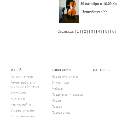
30 октября в 16.00 
Подробнее - >>
Страницы: [
1
] [
2
] [
3
] [
4
] [
5
] [
6
]
МУЗЕЙ
КОЛЛЕКЦИЯ
ПАРТНЕРЫ
История музея
Новые экспонаты
Режим работы и
Скульптура
стоимость билетов
Мебель
Экскурсии
Предметы интерьера
Контакты
Издания
Как нас найти
Пресса
Отзывы о музее
Пресса о нас
Сотрудничество