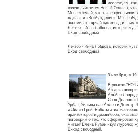
исследуем, как
джаза считается Новый Орлеан; что 
Менестрелей; что такое креольская 
«Джаз» и «Возбуждение». Мы не буд
вспоминать ярчайших звезд и вним
Лектор - Инна Лобцова, историк музы
Вход свободный
Лектор - Инна Лобцова, историк муз
Вход свободный
3 ноября, в 1
В рамках "НОЧ
Ар деко покори
Альбер Лапрада
Соня Делоне и 
Урбан, Уильям ван Аллен и Деметр 
и Эйлин Грей. Работы этих мастеров
архитекторов и дизайнеров, оказыв
поговорим о тех, кто сформировал х
Читает Елена Рубан - культуролог,
Вхход свободный.