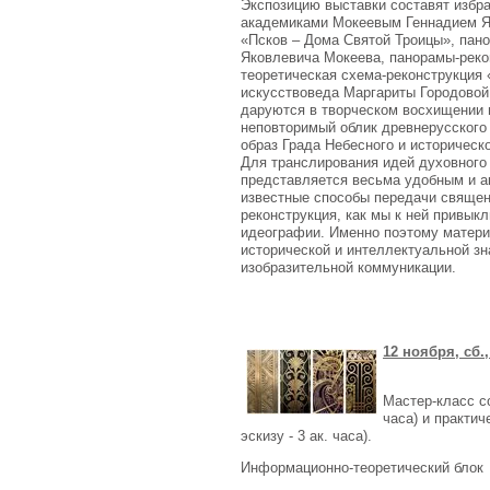
Экспозицию выставки составят избр
академиками Мокеевым Геннадием Я
«Псков – Дома Святой Троицы», пано
Яковлевича Мокеева, панорамы-реко
теоретическая схема-реконструкция
искусствоведа Маргариты Городовой.
даруются в творческом восхищении 
неповторимый облик древнерусского 
образ Града Небесного и историческ
Для транслирования идей духовного
представляется весьма удобным и а
известные способы передачи священн
реконструкция, как мы к ней привык
идеографии. Именно поэтому матери
исторической и интеллектуальной зн
изобразительной коммуникации.
12 ноября, сб.
Мастер-класс со
часа) и практи
эскизу - 3 ак. часа).
Информационно-теоретический блок