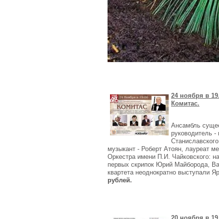
24 ноября в 1
Комитас.
Ансамбль сущес
руководитель -
Станиславского
музыкант - Роберт Атоян, лауреат 
Оркестра имени П.И. Чайковского: н
первых скрипок Юрий Майборода, Вал
квартета неоднократно выступали Яр
рублей.
20 ноября в 1