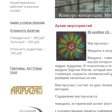
Музей временно
работает в режиме
онлайн
Конкурс-концепция: Муз
Адрес и схема проезда
Архив мероприятий
Стоимость билетов:
26 ноября сб.,
Стандартный – 350 руб.
Льготный – 200 руб.
Мастер-класс.
Стоимость аудиогида –
Мандалы в иску
350 руб.
Мандала - симво
внутри которог
недрах буддизма. В психологию и пс
Партнеры:
Арт Плаза
введено Карлом Юнгом, который инт
Холл
глубинную сущность человеческой д
разберем несколько из них.
Мастер-класс состоит из двух блоков
методик).
Содержание мастер-класса:
•мандала, исторический аспект (вос
• художественные проекты современ