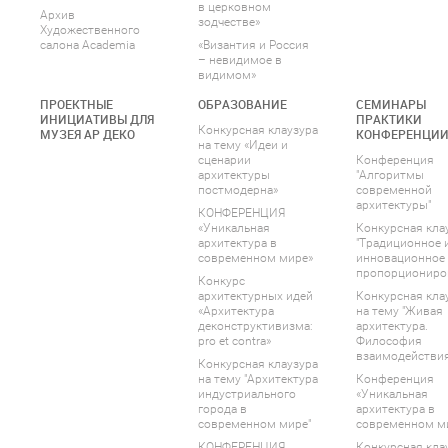
в церковном
Архив
зодчестве»
Художественного
салона Academia
«Византия и Россия
– невидимое в
видимом»
ПРОЕКТНЫЕ
ОБРАЗОВАНИЕ
СЕМИНАРЫ
ИНИЦИАТИВЫ ДЛЯ
ПРАКТИКИ
Конкурсная клаузура
МУЗЕЯ АР ДЕКО
КОНФЕРЕНЦИ
на тему «Идеи и
сценарии
Конференция
архитектуры
"Алгоритмы
постмодерна»
современной
архитектуры"
КОНФЕРЕНЦИЯ
«Уникальная
Конкурсная кла
архитектура в
"Традиционное 
современном мире»
инновационное
пропорциониро
Конкурс
архитектурных идей
Конкурсная кла
«Архитектура
на тему "Живая
деконструктивизма:
архитектура.
pro et contra»
Философия
взаимодействия
Конкурсная клаузура
на тему "Архитектура
Конференция
индустриального
«Уникальная
города в
архитектура в
современном мире"
современном м
КОНФЕРЕНЦИЯ
Конкурсная кла