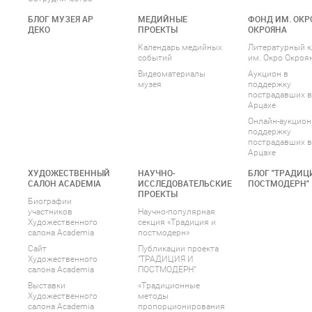
БЛОГ МУЗЕЯ АР
МЕДИЙНЫЕ
ФОНД ИМ. ОКР
ДЕКО
ПРОЕКТЫ
ОКРОЯНА
Календарь медийных
Литературный к
событий
им. Окро Окроя
Видеоматериалы
Аукцион в
музея
поддержку
пострадавших в
Арцахе
Онлайн-аукцион
поддержку
пострадавших в
Арцахе
ХУДОЖЕСТВЕННЫЙ
НАУЧНО-
БЛОГ "ТРАДИЦ
САЛОН ACADEMIA
ИССЛЕДОВАТЕЛЬСКИЕ
ПОСТМОДЕРН"
ПРОЕКТЫ
Биографии
участников
Научно-популярная
Художественного
секция «Традиция и
салона Academia
постмодерн»
Сайт
Публикации проекта
Художественного
"ТРАДИЦИЯ И
салона Academia
ПОСТМОДЕРН"
Выставки
«Традиционные
Художественного
методы
салона Academia
пропорционирования