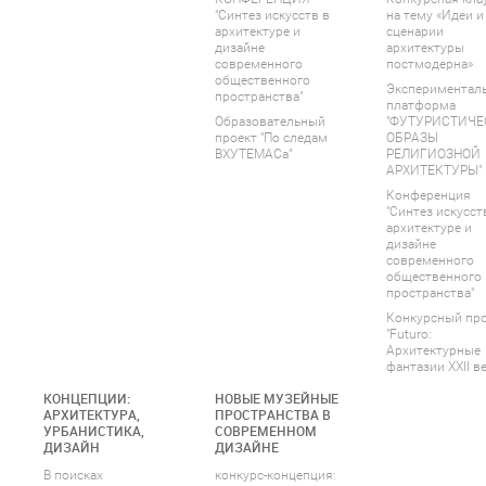
"Синтез искусств в
на тему «Идеи и
архитектуре и
сценарии
дизайне
архитектуры
современного
постмодерна»
общественного
Экспериментал
пространства"
платформа
Образовательный
"ФУТУРИСТИЧЕ
проект "По следам
ОБРАЗЫ
ВХУТЕМАСа"
РЕЛИГИОЗНОЙ
АРХИТЕКТУРЫ"
Конференция
"Синтез искусст
архитектуре и
дизайне
современного
общественного
пространства"
Конкурсный пр
"Futuro:
Архитектурные
фантазии XXII ве
КОНЦЕПЦИИ:
НОВЫЕ МУЗЕЙНЫЕ
АРХИТЕКТУРА,
ПРОСТРАНСТВА В
УРБАНИСТИКА,
СОВРЕМЕННОМ
ДИЗАЙН
ДИЗАЙНЕ
В поисках
конкурс-концепция: