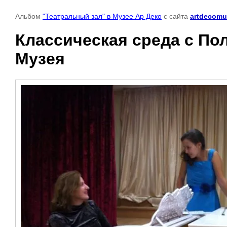
Альбом
"Театральный зал" в Музее Ар Деко
с сайта
artdecomu
Классическая среда с По
Музея